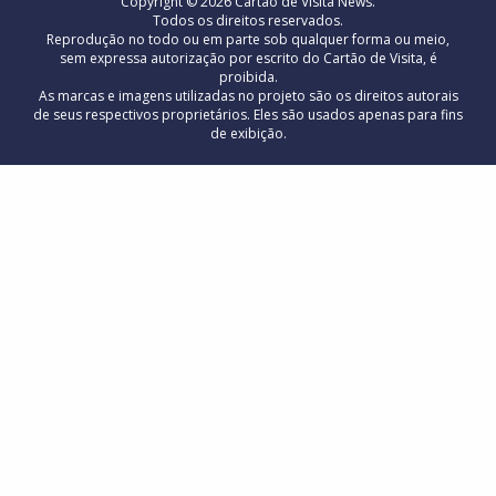
Copyright © 2026 Cartão de Visita News.
Todos os direitos reservados.
Reprodução no todo ou em parte sob qualquer forma ou meio,
sem expressa autorização por escrito do Cartão de Visita, é
proibida.
As marcas e imagens utilizadas no projeto são os direitos autorais
de seus respectivos proprietários. Eles são usados ​​apenas para fins
de exibição.