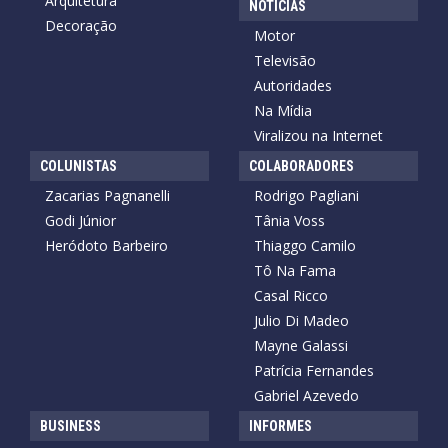
Arquitetura
NOTÍCIAS
Decoração
Motor
Televisão
Autoridades
Na Mídia
Viralizou na Internet
COLUNISTAS
COLABORADORES
Zacarias Pagnanelli
Rodrigo Pagliani
Godi Júnior
Tânia Voss
Heródoto Barbeiro
Thiaggo Camilo
Tô Na Fama
Casal Ricco
Julio Di Madeo
Mayne Galassi
Patrícia Fernandes
Gabriel Azevedo
BUSINESS
INFORMES