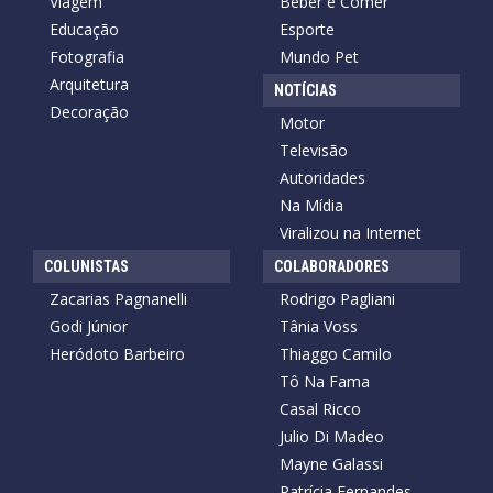
Viagem
Beber e Comer
Educação
Esporte
Fotografia
Mundo Pet
Arquitetura
NOTÍCIAS
Decoração
Motor
Televisão
Autoridades
Na Mídia
Viralizou na Internet
COLUNISTAS
COLABORADORES
Zacarias Pagnanelli
Rodrigo Pagliani
Godi Júnior
Tânia Voss
Heródoto Barbeiro
Thiaggo Camilo
Tô Na Fama
Casal Ricco
Julio Di Madeo
Mayne Galassi
Patrícia Fernandes