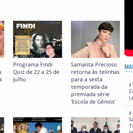
Programa Findi
Samanta Precioso
MA
u
Quiz de 22 a 25 de
retorna às telinhas
a
Julho
para a sexta
3
temporada da
Z
premiada série
L
‘Escola de Gênios'
3
S
T
m