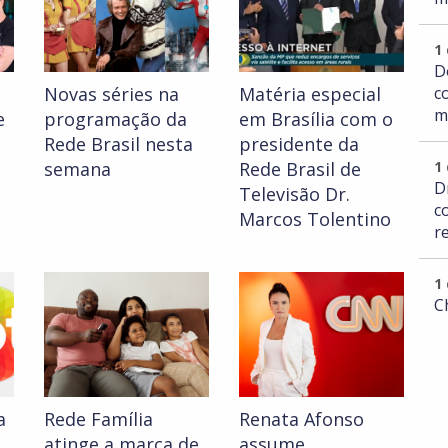
1
D
c
Novas séries na
Matéria especial
m
e
programação da
em Brasília com o
Rede Brasil nesta
presidente da
1
semana
Rede Brasil de
D
Televisão Dr.
c
Marcos Tolentino
r
1
C
a
Rede Família
Renata Afonso
atinge a marca de
assume