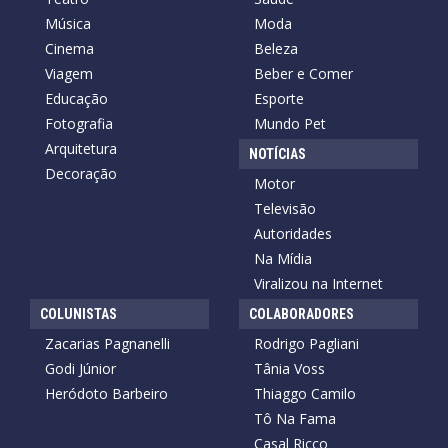
Música
Moda
Cinema
Beleza
Viagem
Beber e Comer
Educação
Esporte
Fotografia
Mundo Pet
Arquitetura
NOTÍCIAS
Decoração
Motor
Televisão
Autoridades
Na Mídia
Viralizou na Internet
COLUNISTAS
COLABORADORES
Zacarias Pagnanelli
Rodrigo Pagliani
Godi Júnior
Tânia Voss
Heródoto Barbeiro
Thiaggo Camilo
Tô Na Fama
Casal Ricco