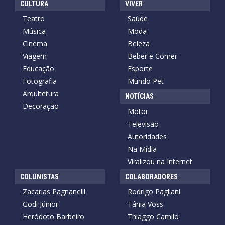
CULTURA
VIVER
Teatro
Saúde
Música
Moda
Cinema
Beleza
Viagem
Beber e Comer
Educação
Esporte
Fotografia
Mundo Pet
Arquitetura
NOTÍCIAS
Decoração
Motor
Televisão
Autoridades
Na Mídia
Viralizou na Internet
COLUNISTAS
COLABORADORES
Zacarias Pagnanelli
Rodrigo Pagliani
Godi Júnior
Tânia Voss
Heródoto Barbeiro
Thiaggo Camilo