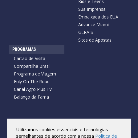
Kids e Teens
Sua Imprensa
Embaixada dos EUA
Advance Miami
GERAIS
Sites de Apostas
PROGRAMAS
Cartão de Visita
Compartilha Brasil
Programa de Viagem
Fuly On The Road
Canal Agro Plus TV
Balanço da Fama
Copyright © 2026 Cartão de Visita News.
Todos os direitos reservados.
Utilizamos cookies essenciais e tecnologias
Reprodução no todo ou em parte sob qualquer forma ou meio,
semelhantes de acordo com a nossa
Política de