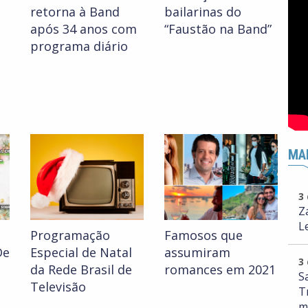
retorna à Band
bailarinas do
após 34 anos com
“Faustão na Band”
programa diário
MA
3
Z
L
Programação
Famosos que
De
Especial de Natal
assumiram
3
da Rede Brasil de
romances em 2021
S
Televisão
T
m