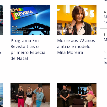
4
M
"
5
M
Programa Em
Morre aos 72 anos
Revista trás o
a atriz e modelo
o
primeiro Especial
Mila Moreira
5
O
a
de Natal
f