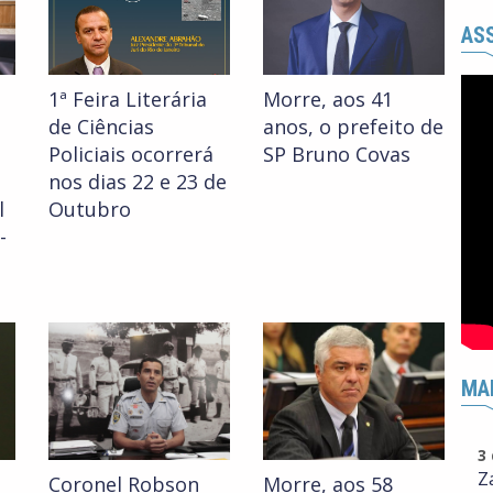
ASS
1ª Feira Literária
Morre, aos 41
de Ciências
anos, o prefeito de
Policiais ocorrerá
SP Bruno Covas
nos dias 22 e 23 de
l
Outubro
-
MA
3
Z
Coronel Robson
Morre, aos 58