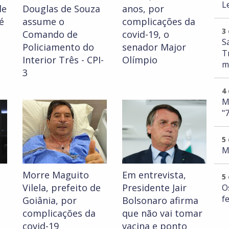
L
de
Douglas de Souza
anos, por
é
assume o
complicações da
3
Comando de
covid-19, o
S
Policiamento do
senador Major
T
Interior Três - CPI-
Olímpio
m
3
4
M
"
5
M
Morre Maguito
Em entrevista,
5
Vilela, prefeito de
Presidente Jair
O
f
Goiânia, por
Bolsonaro afirma
complicações da
que não vai tomar
covid-19
vacina e ponto