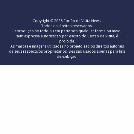
Copyright © 2026 Cartão de Visita News.
Todos os direitos reservados.
Reprodução no todo ou em parte sob qualquer forma ou meio,
sem expressa autorização por escrito do Cartão de Visita, é
proibida.
As marcas e imagens utilizadas no projeto são os direitos autorais
de seus respectivos proprietários. Eles são usados ​​apenas para fins
de exibição.