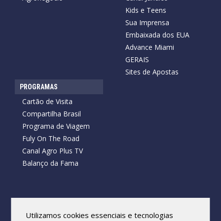
Kids e Teens
Sua Imprensa
Embaixada dos EUA
Advance Miami
GERAIS
Sites de Apostas
PROGRAMAS
Cartão de Visita
Compartilha Brasil
Programa de Viagem
Fuly On The Road
Canal Agro Plus TV
Balanço da Fama
Copyright © 2026 Cartão de Visita News.
Todos os direitos reservados.
Utilizamos cookies essenciais e tecnologias