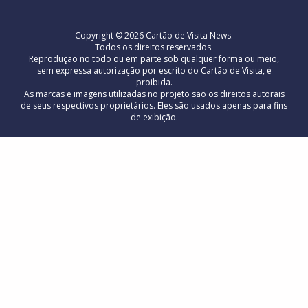
Copyright © 2026 Cartão de Visita News.
Todos os direitos reservados.
Reprodução no todo ou em parte sob qualquer forma ou meio,
sem expressa autorização por escrito do Cartão de Visita, é
proibida.
As marcas e imagens utilizadas no projeto são os direitos autorais
de seus respectivos proprietários. Eles são usados ​​apenas para fins
de exibição.