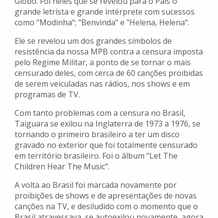
Globo. Foi neles que se revelou para o País o
grande letrista e grande intérprete com sucessos
como “Modinha"; "Benvinda" e "Helena, Helena".
Ele se revelou um dos grandes símbolos de
resistência da nossa MPB contra a censura imposta
pelo Regime Militar, a ponto de se tornar o mais
censurado deles, com cerca de 60 canções proibidas
de serem veiculadas nas rádios, nos shows e em
programas de TV.
Com tanto problemas com a censura no Brasil,
Taiguara se exilou na Inglaterra de 1973 a 1976, se
tornando o primeiro brasileiro a ter um disco
gravado no exterior que foi totalmente censurado
em território brasileiro. Foi o álbum “Let The
Children Hear The Music”.
A volta ao Brasil foi marcada novamente por
proibições de shows e de apresentações de novas
canções na TV, e desiludido com o momento que o
Brasil atravessava, se autoexilou novamente, agora