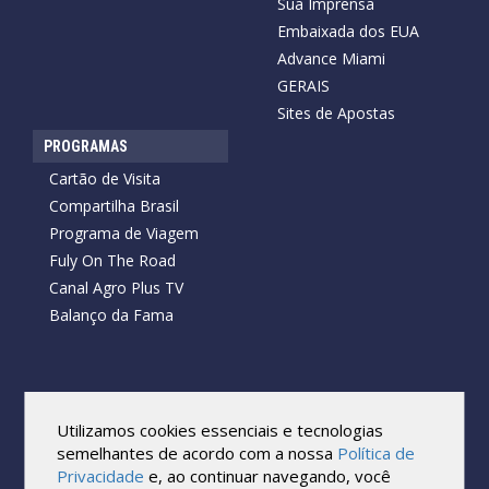
Sua Imprensa
Embaixada dos EUA
Advance Miami
GERAIS
Sites de Apostas
PROGRAMAS
Cartão de Visita
Compartilha Brasil
Programa de Viagem
Fuly On The Road
Canal Agro Plus TV
Balanço da Fama
Copyright © 2026 Cartão de Visita News.
Todos os direitos reservados.
Utilizamos cookies essenciais e tecnologias
Reprodução no todo ou em parte sob qualquer forma ou meio,
semelhantes de acordo com a nossa
Política de
sem expressa autorização por escrito do Cartão de Visita, é
Privacidade
e, ao continuar navegando, você
proibida.