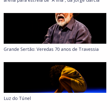
arena para estreia de “A Ilha”, da Jorge Garcia
Grande Sertão: Veredas 70 anos de Travessia
Luz do Túnel