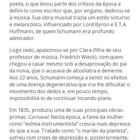
poeta, o que levou parte dos críticos da época a
defini-lo como escritor que, por engano, dedicou-se
à música. Sua obra musical trazia um estilo soturno
e melancólico, influenciado por Lord Byron e E.T.A.
Hoffmann, de quem Schumann era profundo
admirador.
Logo cedo, apaixonou-se por Clara (filha de seu
professor de música, Friedrich Wieck), com quem
chegou a casar mesmo sob a desaprovação do pai
da noiva, que o acusava de alcoólatra e demente.
Aos 22 anos, Schumann começa a sentir os efeitos
de uma doença degenerativa que iria lhe dificultar o
movimento dos dedos e, em pouco tempo,
impossibilitá-lo de continuar tocando piano.
Em 1835, produziu uma de suas principais obras-
primas:
Carnaval
. Nesta época, a fama da mulher
como “exímia instrumentista” crescia mais depressa
do que a sua. Tratado como "o marido da pianista",
sofreu com crises de depressão e, posteriormente,