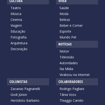
CULTURA
VIVER
Teatro
Saúde
Música
Moda
Cinema
Beleza
Viagem
Beber e Comer
Educação
Esporte
Fotografia
Mundo Pet
Arquitetura
NOTÍCIAS
Decoração
Motor
Televisão
Autoridades
Na Mídia
Viralizou na Internet
COLUNISTAS
COLABORADORES
Zacarias Pagnanelli
Rodrigo Pagliani
Godi Júnior
Tânia Voss
Heródoto Barbeiro
Thiaggo Camilo