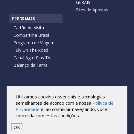
GERAIS
Sites de Apostas
PROGRAMAS
Cartão de Visita
Compartilha Brasil
Programa de Viagem
Fuly On The Road
Canal Agro Plus TV
Balanço da Fama
Copyright © 2026 Cartão de Visita News.
Todos os direitos reservados.
Utilizamos cookies essenciais e tecnologias
Reprodução no todo ou em parte sob qualquer forma ou meio,
semelhantes de acordo com a nossa
Política de
sem expressa autorização por escrito do Cartão de Visita, é
Privacidade
e, ao continuar navegando, você
proibida.
concorda com estas condições.
As marcas e imagens utilizadas no projeto são os direitos autorais
de seus respectivos proprietários. Eles são usados ​​apenas para fins
de exibição.
OK