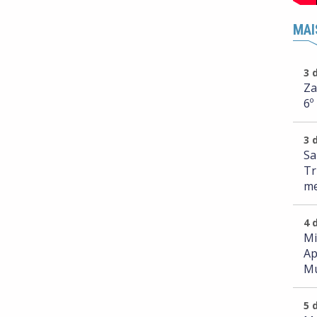
MAI
3 
Za
6º
3 
Sa
Tr
me
4 
Mi
Ap
Mu
5 