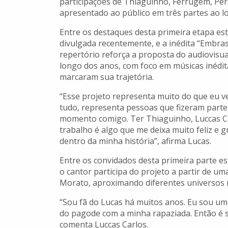
participações de Thiaguinho, Ferrugem, Péric
apresentado ao público em três partes ao 
Entre os destaques desta primeira etapa e
divulgada recentemente, e a inédita “Embras
repertório reforça a proposta do audiovisua
longo dos anos, com foco em músicas inédita
marcaram sua trajetória.
“Esse projeto representa muito do que eu v
tudo, representa pessoas que fizeram parte
momento comigo. Ter Thiaguinho, Luccas Car
trabalho é algo que me deixa muito feliz e g
dentro da minha história”, afirma Lucas.
Entre os convidados desta primeira parte e
o cantor participa do projeto a partir de uma
Morato, aproximando diferentes universos
“Sou fã do Lucas há muitos anos. Eu sou u
do pagode com a minha rapaziada. Então é 
comenta Luccas Carlos.