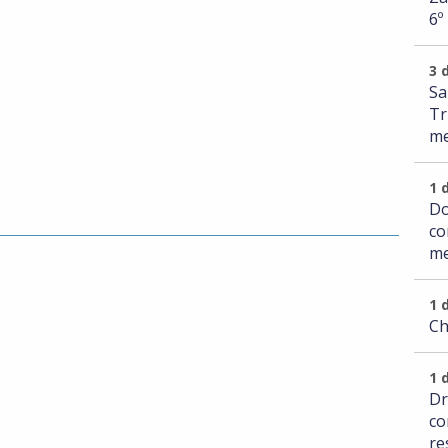
6º
3 
Sa
Tr
me
1 
Do
co
me
1 
Ch
1 
Dr
co
re