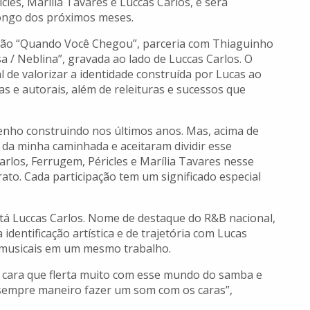
les, Marília Tavares e Luccas Carlos, e será
longo dos próximos meses.
stão “Quando Você Chegou”, parceria com Thiaguinho
a / Neblina”, gravada ao lado de Luccas Carlos. O
l de valorizar a identidade construída por Lucas ao
s e autorais, além de releituras e sucessos que
enho construindo nos últimos anos. Mas, acima de
 da minha caminhada e aceitaram dividir esse
los, Ferrugem, Péricles e Marília Tavares nesse
rato. Cada participação tem um significado especial
stá Luccas Carlos. Nome de destaque do R&B nacional,
 identificação artística e de trajetória com Lucas
 musicais em um mesmo trabalho.
m cara que flerta muito com esse mundo do samba e
sempre maneiro fazer um som com os caras”,