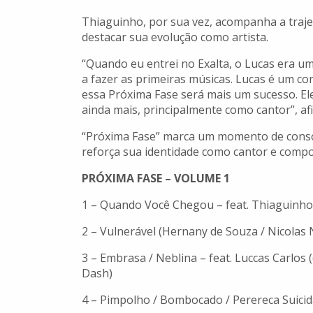
Thiaguinho, por sua vez, acompanha a trajet
destacar sua evolução como artista.
“Quando eu entrei no Exalta, o Lucas era uma
a fazer as primeiras músicas. Lucas é um c
essa Próxima Fase será mais um sucesso. Ele
ainda mais, principalmente como cantor”, a
“Próxima Fase” marca um momento de consoli
reforça sua identidade como cantor e compo
PRÓXIMA FASE – VOLUME 1
1 – Quando Você Chegou – feat. Thiaguinho
2 – Vulnerável (Hernany de Souza / Nicolas 
3 – Embrasa / Neblina – feat. Luccas Carlos (
Dash)
4 – Pimpolho / Bombocado / Perereca Suicid