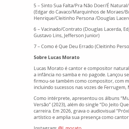
5 – Sinto Sua Falta/Pra Não Doer/É Natur
(Edgar do Cavaco/Marquinhos de Moraes/Br
Henrique/Cleitinho Persona /Douglas Lacerd
6 – Vacinado/Contrato (Douglas Lacerda, Ed
Gustavo Lins, Jefferson Junior)
7 – Como é Que Deu Errado (Cleitinho Perso
Sobre Lucas Morato
Lucas Morato é cantor e compositor natural 
a infância no samba e no pagode. Lançou se
firmou-se também como compositor, com mai
incluindo sucessos nas vozes de Ferrugem
Como intérprete, apresentou os álbuns “Mui
Versão” (2023), além do single “Do Jeito Qu
carreira. Em 2026, grava o audiovisual “Pró
artístico e amplia sua presença como cantor
Instagram:
@l. morato