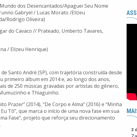
al/Mundo dos Desencantados/Apaguei Seu Nome
ASS
unno Gabryel / Lucas Morato /Elizeu
a/Rodrigo Oliveira)
gar do Cavaco // Prateado, Umberto Tavares,
na / Elizeu Henrique)
de Santo André (SP), com trajetória construída desde
u primeiro álbum em 2014 e, ao longo dos anos,
s de 250 músicas gravadas por artistas do gênero,
, Mumuzinho e Thiaguinho.
to Prazer” (2014), “De Corpo e Alma” (2016) e “Minha
MAI
e Eu Tô”, que marca o início de uma nova fase em sua
xima Fase”, projeto que reforça seu direcionamento
.
3 
Za