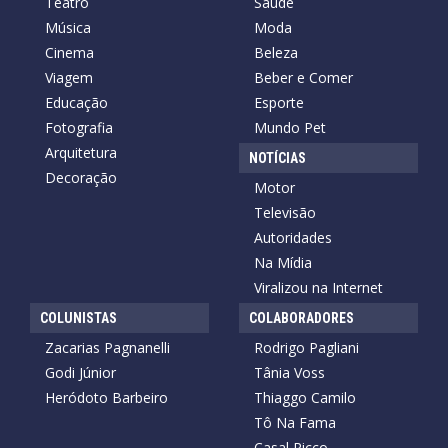
Teatro
Saúde
Música
Moda
Cinema
Beleza
Viagem
Beber e Comer
Educação
Esporte
Fotografia
Mundo Pet
Arquitetura
NOTÍCIAS
Decoração
Motor
Televisão
Autoridades
Na Mídia
Viralizou na Internet
COLUNISTAS
COLABORADORES
Zacarias Pagnanelli
Rodrigo Pagliani
Godi Júnior
Tânia Voss
Heródoto Barbeiro
Thiaggo Camilo
Tô Na Fama
Casal Ricco