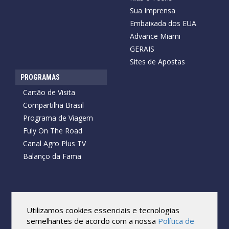
Sua Imprensa
Embaixada dos EUA
Advance Miami
GERAIS
Sites de Apostas
PROGRAMAS
Cartão de Visita
Compartilha Brasil
Programa de Viagem
Fuly On The Road
Canal Agro Plus TV
Balanço da Fama
Copyright © 2026 Cartão de Visita News.
Todos os direitos reservados.
Utilizamos cookies essenciais e tecnologias
Reprodução no todo ou em parte sob qualquer forma ou meio,
semelhantes de acordo com a nossa
Política de
sem expressa autorização por escrito do Cartão de Visita, é