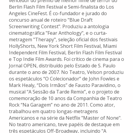
vencedor do prêmio de melhor filme de terror do
Berlin Flash Film Festival e Semi-finalista do Los
Angeles CineFest. É co-fundador e jurado do
concurso anual de roteiro "Blue Draft
Screenwriting Contest". Produziu a antologia
cinematográfica "Fear Anthology", e o curta-
metragem "Therapy", seleção oficial dos festivais
HollyShorts, New York Short Film Festival, Miami
Independent Film Festival, Berlin Flash Film Festival
e Top Indie Film Awards. Foi crítico de cinema para o
Jornal OPEN, distribuído pelo Estado de S. Paulo
durante o ano de 2007. No Teatro, Velson produziu
os espetáculos “O Colecionador” de John Fowles e
Mark Healy, “Dois Irmãos” de Fausto Paravidino, o
musical “A Sessão da Tarde Remix”, e o projeto de
comemoração de 10 anos da Companhia de Teatro
Rock “Na Garagem” no ano de 2011. Como ator,
trabalhou em quatro longas-metragens
Americanos e na série da Netflix "Master of None".
No teatro americano, teve papéis de destaque em
três espetáculos Off-Broadway, incluindo "A