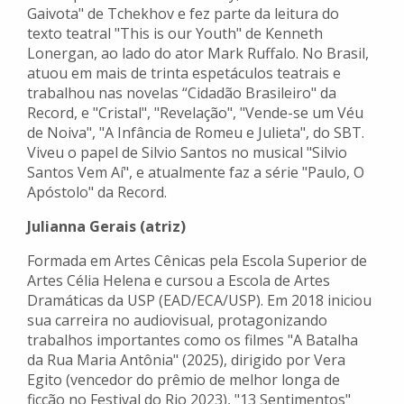
Gaivota" de Tchekhov e fez parte da leitura do
texto teatral "This is our Youth" de Kenneth
Lonergan, ao lado do ator Mark Ruffalo. No Brasil,
atuou em mais de trinta espetáculos teatrais e
trabalhou nas novelas “Cidadão Brasileiro" da
Record, e "Cristal", "Revelação", "Vende-se um Véu
de Noiva", "A Infância de Romeu e Julieta", do SBT.
Viveu o papel de Silvio Santos no musical "Silvio
Santos Vem Aí", e atualmente faz a série "Paulo, O
Apóstolo" da Record.
Julianna Gerais (atriz)
Formada em Artes Cênicas pela Escola Superior de
Artes Célia Helena e cursou a Escola de Artes
Dramáticas da USP (EAD/ECA/USP). Em 2018 iniciou
sua carreira no audiovisual, protagonizando
trabalhos importantes como os filmes "A Batalha
da Rua Maria Antônia" (2025), dirigido por Vera
Egito (vencedor do prêmio de melhor longa de
ficção no Festival do Rio 2023), "13 Sentimentos"