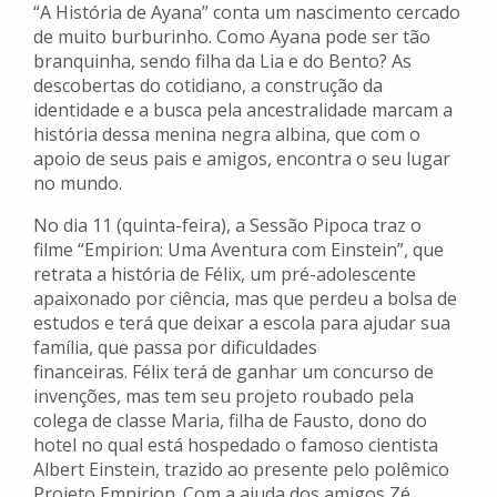
“A História de Ayana” conta um nascimento cercado
de muito burburinho. Como Ayana pode ser tão
branquinha, sendo filha da Lia e do Bento? As
descobertas do cotidiano, a construção da
identidade e a busca pela ancestralidade marcam a
história dessa menina negra albina, que com o
apoio de seus pais e amigos, encontra o seu lugar
no mundo.
No dia 11 (quinta-feira), a Sessão Pipoca traz o
filme “Empirion: Uma Aventura com Einstein”, que
retrata a história de Félix, um pré-adolescente
apaixonado por ciência, mas que perdeu a bolsa de
estudos e terá que deixar a escola para ajudar sua
família, que passa por dificuldades
financeiras. Félix terá de ganhar um concurso de
invenções, mas tem seu projeto roubado pela
colega de classe Maria, filha de Fausto, dono do
hotel no qual está hospedado o famoso cientista
Albert Einstein, trazido ao presente pelo polêmico
Projeto Empirion. Com a ajuda dos amigos Zé