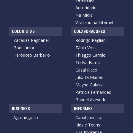
Televisão
Autoridades
Na Mídia
Viralizou na Internet
COLUNISTAS
COLABORADORES
Zacarias Pagnanelli
Rodrigo Pagliani
Godi Júnior
Tânia Voss
Heródoto Barbeiro
Thiaggo Camilo
Tô Na Fama
Casal Ricco
Julio Di Madeo
Mayne Galassi
Patrícia Fernandes
Gabriel Azevedo
BUSINESS
INFORMES
Agronegócio
Canal Jurídico
Kids e Teens
Sua Imprensa