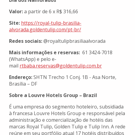
Dia dos Namorados
Valor:
a partir de 6 x R$ 316,66
Site:
https://royal-tulip-brasilia-
alvorada.goldentulip.com/pt-
br/
Redes sociais:
@royaltulipbrasiliaalvorada
Mais informações e reservas:
61 3424-7018
(WhatsApp) e pelo e-
mail
rtbaba.reservas@goldentulip.
com.br
Endereço:
SHTN Trecho 1 Conj. 1B - Asa Norte,
Brasília – DF
Sobre a Louvre Hotels Group – Brazil
É uma empresa do segmento hoteleiro, subsidiada
à francesa Louvre Hotels Group e responsável pela
administração e comercialização de hotéis das
marcas Royal Tulip, Golden Tulip e Tulip Inn. A rede
reúne em seu portfólio atual 17 hotéis distribuídos