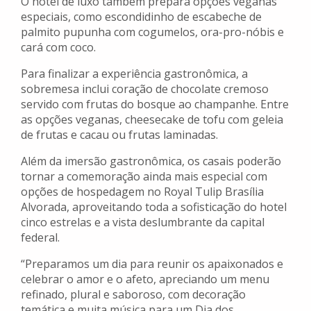
O hotel de luxo também prepara opções veganas
especiais, como escondidinho de escabeche de
palmito pupunha com cogumelos, ora-pro-nóbis e
cará com coco.
Para finalizar a experiência gastronômica, a
sobremesa inclui coração de chocolate cremoso
servido com frutas do bosque ao champanhe. Entre
as opções veganas, cheesecake de tofu com geleia
de frutas e cacau ou frutas laminadas.
Além da imersão gastronômica, os casais poderão
tornar a comemoração ainda mais especial com
opções de hospedagem no Royal Tulip Brasília
Alvorada, aproveitando toda a sofisticação do hotel
cinco estrelas e a vista deslumbrante da capital
federal.
“Preparamos um dia para reunir os apaixonados e
celebrar o amor e o afeto, apreciando um menu
refinado, plural e saboroso, com decoração
temática e muita música para um Dia dos