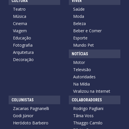
CULTURA
VIVER
Teatro
Saúde
Música
Moda
Cinema
Beleza
Viagem
Beber e Comer
Educação
Esporte
Fotografia
Mundo Pet
Arquitetura
NOTÍCIAS
Decoração
Motor
Televisão
Autoridades
Na Mídia
Viralizou na Internet
COLUNISTAS
COLABORADORES
Zacarias Pagnanelli
Rodrigo Pagliani
Godi Júnior
Tânia Voss
Heródoto Barbeiro
Thiaggo Camilo