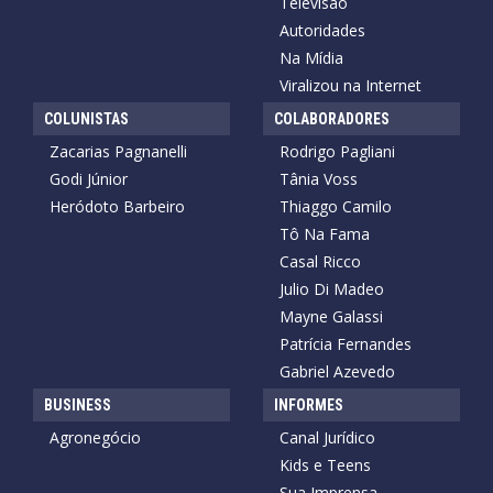
Televisão
Autoridades
Na Mídia
Viralizou na Internet
COLUNISTAS
COLABORADORES
Zacarias Pagnanelli
Rodrigo Pagliani
Godi Júnior
Tânia Voss
Heródoto Barbeiro
Thiaggo Camilo
Tô Na Fama
Casal Ricco
Julio Di Madeo
Mayne Galassi
Patrícia Fernandes
Gabriel Azevedo
BUSINESS
INFORMES
Agronegócio
Canal Jurídico
Kids e Teens
Sua Imprensa