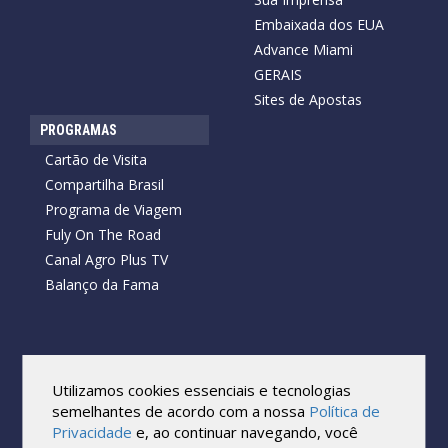
Embaixada dos EUA
Advance Miami
GERAIS
Sites de Apostas
PROGRAMAS
Cartão de Visita
Compartilha Brasil
Programa de Viagem
Fuly On The Road
Canal Agro Plus TV
Balanço da Fama
Copyright © 2026 Cartão de Visita News.
Todos os direitos reservados.
Utilizamos cookies essenciais e tecnologias
Reprodução no todo ou em parte sob qualquer forma ou meio,
semelhantes de acordo com a nossa
Política de
sem expressa autorização por escrito do Cartão de Visita, é
Privacidade
e, ao continuar navegando, você
proibida.