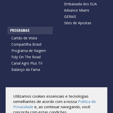
Embaixada dos EUA
Advance Miami
GERAIS
Sites de Apostas
PROGRAMAS
Cartão de Visita
Compartilha Brasil
Programa de Viagem
Fuly On The Road
Canal Agro Plus TV
Balanço da Fama
Copyright © 2026 Cartão de Visita News.
Todos os direitos reservados.
Utilizamos cookies essenciais e tecnologias
Reprodução no todo ou em parte sob qualquer forma ou meio,
semelhantes de acordo com a nossa
Política de
sem expressa autorização por escrito do Cartão de Visita, é
Privacidade
e, ao continuar navegando, você
proibida.
concorda com estas condições.
As marcas e imagens utilizadas no projeto são os direitos autorais