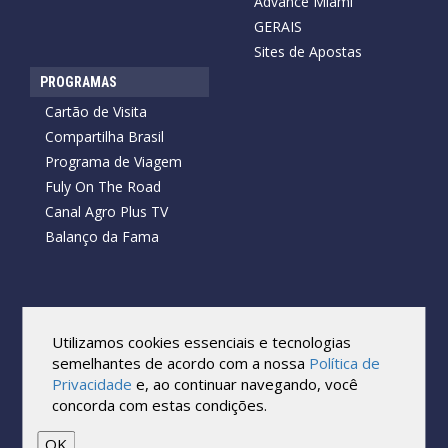
Advance Miami
GERAIS
Sites de Apostas
PROGRAMAS
Cartão de Visita
Compartilha Brasil
Programa de Viagem
Fuly On The Road
Canal Agro Plus TV
Balanço da Fama
Copyright © 2026 Cartão de Visita News.
Todos os direitos reservados.
Utilizamos cookies essenciais e tecnologias
Reprodução no todo ou em parte sob qualquer forma ou meio,
semelhantes de acordo com a nossa
Política de
sem expressa autorização por escrito do Cartão de Visita, é
Privacidade
e, ao continuar navegando, você
proibida.
concorda com estas condições.
As marcas e imagens utilizadas no projeto são os direitos autorais
de seus respectivos proprietários. Eles são usados ​​apenas para fins
de exibição.
OK