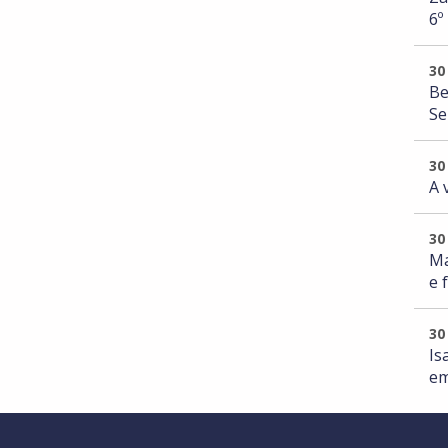
6º
30
Be
Se
30
A 
30
Ma
e 
30
Is
em