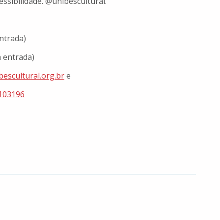
cessibilidade. @unibescultural.
entrada)
a entrada)
bescultural.org.br
e
103196