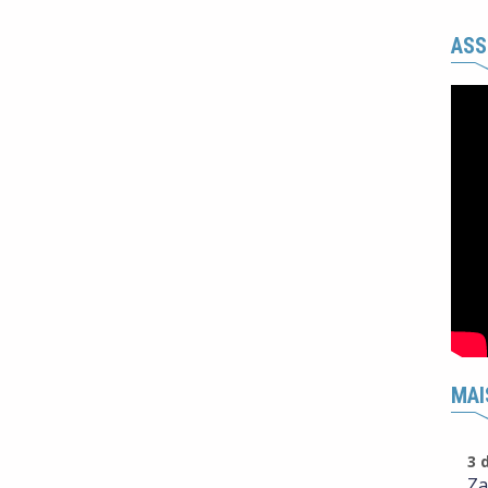
ASS
MAI
3 
Za