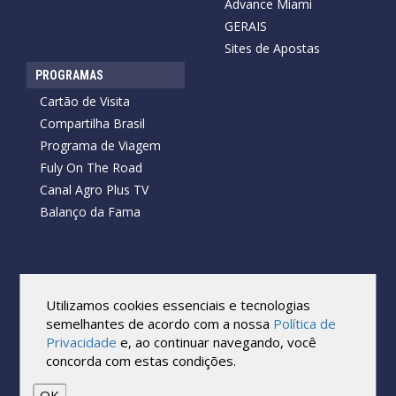
Advance Miami
GERAIS
Sites de Apostas
PROGRAMAS
Cartão de Visita
Compartilha Brasil
Programa de Viagem
Fuly On The Road
Canal Agro Plus TV
Balanço da Fama
Copyright © 2026 Cartão de Visita News.
Todos os direitos reservados.
Utilizamos cookies essenciais e tecnologias
Reprodução no todo ou em parte sob qualquer forma ou meio,
semelhantes de acordo com a nossa
Política de
sem expressa autorização por escrito do Cartão de Visita, é
Privacidade
e, ao continuar navegando, você
proibida.
concorda com estas condições.
As marcas e imagens utilizadas no projeto são os direitos autorais
de seus respectivos proprietários. Eles são usados ​​apenas para fins
de exibição.
OK