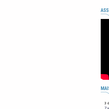
ASS
MAI
3 
Za