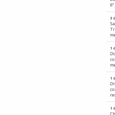
6º
3 
Sa
Tr
me
1 
Do
co
me
1 
Dr
co
re
1 
Ch