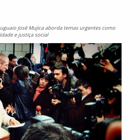
ruguaio José Mujica aborda temas urgentes como
idade e justiça social