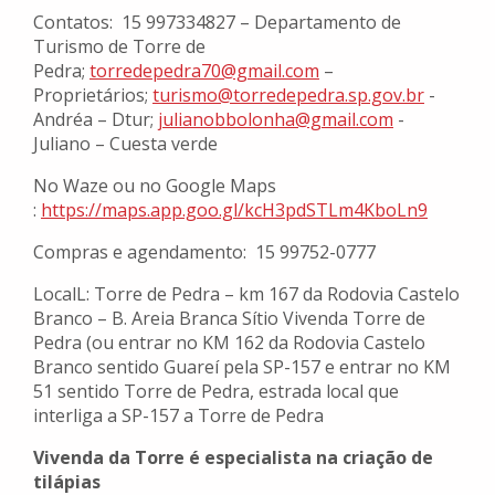
Contatos: 15 997334827 – Departamento de
Turismo de Torre de
Pedra;
torredepedra70@gmail.com
–
Proprietários;
turismo@torredepedra.sp.gov.br
-
Andréa – Dtur;
julianobbolonha@gmail.com
-
Juliano – Cuesta verde
No Waze ou no Google Maps
:
https://maps.app.goo.gl/
kcH3pdSTLm4KboLn9
Compras e agendamento: 15 99752-0777
LocalL: Torre de Pedra – km 167 da Rodovia Castelo
Branco – B. Areia Branca Sítio Vivenda Torre de
Pedra (ou entrar no KM 162 da Rodovia Castelo
Branco sentido Guareí pela SP-157 e entrar no KM
51 sentido Torre de Pedra, estrada local que
interliga a SP-157 a Torre de Pedra
Vivenda da Torre é especialista na criação de
tilápias