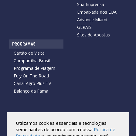
Sua Imprensa
Embaixada dos EUA
Advance Miami
GERAIS
Sites de Apostas
PROGRAMAS
Cartão de Visita
Compartilha Brasil
Programa de Viagem
Fuly On The Road
Canal Agro Plus TV
Balanço da Fama
Copyright © 2026 Cartão de Visita News.
Todos os direitos reservados.
Utilizamos cookies essenciais e tecnologias
Reprodução no todo ou em parte sob qualquer forma ou meio,
semelhantes de acordo com a nossa
Política de
sem expressa autorização por escrito do Cartão de Visita, é
Privacidade
e, ao continuar navegando, você