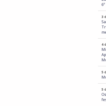
6º
3 
Sa
Tr
me
4 
Mi
Ap
Mu
5 
Mu
5 
Os
fe