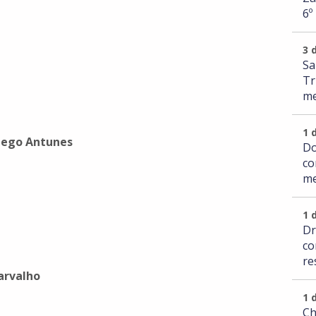
6º
3 
Sa
Tr
me
1 
Diego Antunes
Do
co
me
1 
Dr
co
re
arvalho
1 
Ch