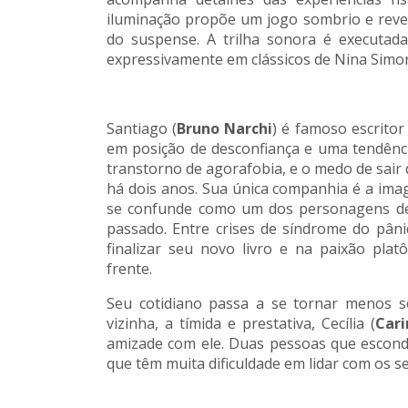
iluminação propõe um jogo sombrio e reve
do suspense. A trilha sonora é executad
expressivamente em clássicos de Nina Simon
Santiago (
Bruno Narchi
) é famoso escritor
em posição de desconfiança e uma tendênci
transtorno de agorafobia, e o medo de sai
há dois anos. Sua única companhia é a i
se confunde como um dos personagens de 
passado. Entre crises de síndrome do pânic
finalizar seu novo livro e na paixão pl
frente.
Seu cotidiano passa a se tornar menos so
vizinha, a tímida e prestativa, Cecília (
Cari
amizade com ele. Duas pessoas que escond
que têm muita dificuldade em lidar com os s