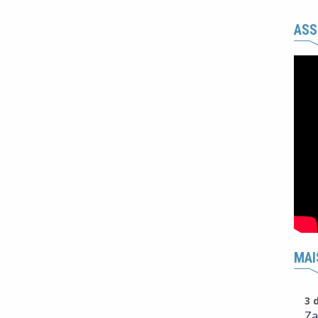
ASS
MAI
3 
Za