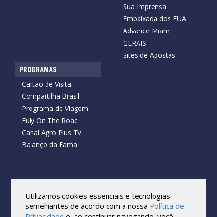
Sua Imprensa
Embaixada dos EUA
Advance Miami
GERAIS
Sites de Apostas
PROGRAMAS
Cartão de Visita
Compartilha Brasil
Programa de Viagem
Fuly On The Road
Canal Agro Plus TV
Balanço da Fama
Copyright © 2026 Cartão de Visita News.
Todos os direitos reservados.
Utilizamos cookies essenciais e tecnologias
Reprodução no todo ou em parte sob qualquer forma ou meio,
semelhantes de acordo com a nossa
Política de
sem expressa autorização por escrito do Cartão de Visita, é
Privacidade
e, ao continuar navegando, você