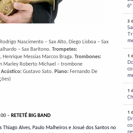
6º
3 
Sa
Tr
me
 Rodrigo Nascimento – Sax Alto, Diego Lisboa – Sax
Galhardo – Sax Barítono.
Trompetes:
1 
ead, Henrique Messias Marcos Braga.
Trombones:
Do
ben Marley Roberto Michael – trombone
co
 Acústico:
Gustavo Sato.
Piano:
Fernando De
me
ações)
1 
Ch
1 
,00 –
RETETÉ BIG BAND
Dr
co
os Thiago Alves, Paulo Malheiros e Josué dos Santos no
re