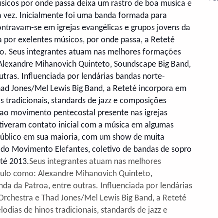
sicos por onde passa deixa um rastro de boa musica e
a vez. Inicialmente foi uma banda formada para
travam-se em igrejas evangélicas e grupos jovens da
 por exelentes músicos, por onde passa, a Reteté
ão. Seus integrantes atuam nas melhores formações
Alexandre Mihanovich Quinteto, Soundscape Big Band,
tras. Influenciada por lendárias bandas norte-
ad Jones/Mel Lewis Big Band, a Reteté incorpora em
s tradicionais, standards de jazz e composições
ao movimento pentecostal presente nas igrejas
s tiveram contato inicial com a música em algumas
público em sua maioria, com um show de muita
e do Movimento Elefantes, coletivo de bandas de sopro
té 2013.
Seus integrantes atuam nas melhores
aulo como: Alexandre Mihanovich Quinteto,
a da Patroa, entre outras. Influenciada por lendárias
rchestra e Thad Jones/Mel Lewis Big Band, a Reteté
dias de hinos tradicionais, standards de jazz e