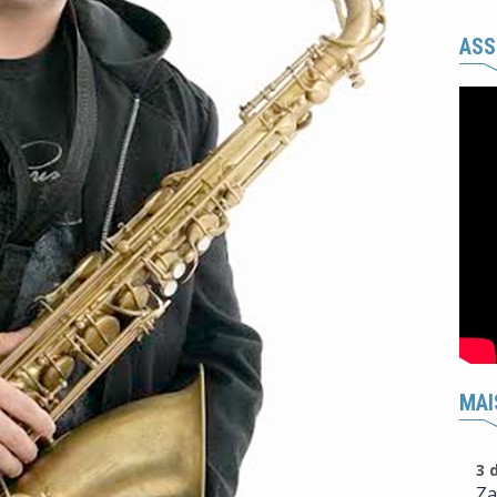
ASS
MAI
3 
Za