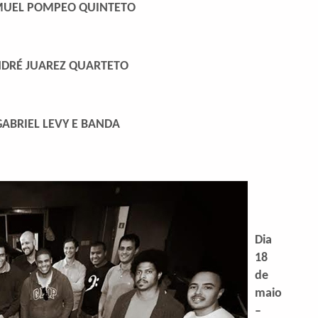
AMUEL POMPEO QUINTETO
ANDRÉ JUAREZ QUARTETO
 GABRIEL LEVY E BANDA
Dia
18
de
maio
–