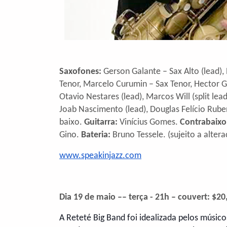
Saxofones:
Gerson Galante – Sax Alto (lead),
Tenor, Marcelo Curumin – Sax Tenor, Hector 
Otavio Nestares (lead), Marcos Will (split l
Joab Nascimento (lead), Douglas Felício Ru
baixo.
Guitarra:
Vinícius Gomes.
Contrabaixo
Gino.
Bateria:
Bruno Tessele. (sujeito a alter
www.speakinjazz.com
Dia 19 de maio –– terça - 21h – couvert: $20
A Reteté Big Band foi idealizada pelos músic