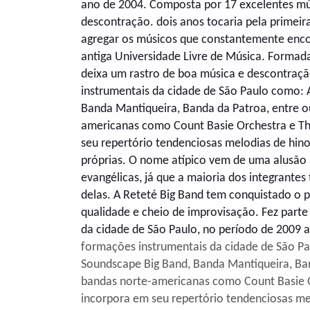
ano de 2004. Composta por 17 excelentes mú
descontração.
dois anos tocaria pela primeir
agregar os músicos que constantemente encon
antiga Universidade Livre de Música. Formada
deixa um rastro de boa música e descontraç
instrumentais da cidade de São Paulo como: 
Banda Mantiqueira, Banda da Patroa, entre ou
americanas como Count Basie Orchestra e Th
seu repertório tendenciosas melodias de hino
próprias. O nome atípico vem de uma alusão 
evangélicas, já que a maioria dos integrante
delas. A Reteté Big Band tem conquistado o 
qualidade e cheio de improvisação. Fez part
da cidade de São Paulo, no período de 2009 a
formações instrumentais da cidade de São P
Soundscape Big Band, Banda Mantiqueira, Band
bandas norte-americanas como Count Basie O
incorpora em seu repertório tendenciosas melo