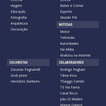
Viagem
Beber e Comer
Educação
Esporte
Fotografia
Mundo Pet
Arquitetura
NOTÍCIAS
Decoração
Motor
Televisão
Autoridades
Na Mídia
Viralizou na Internet
COLUNISTAS
COLABORADORES
Zacarias Pagnanelli
Rodrigo Pagliani
Godi Júnior
Tânia Voss
Heródoto Barbeiro
Thiaggo Camilo
Tô Na Fama
Casal Ricco
Julio Di Madeo
Mayne Galassi