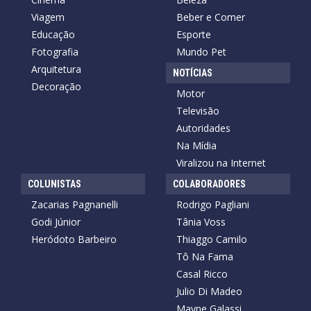
Viagem
Beber e Comer
Educação
Esporte
Fotografia
Mundo Pet
Arquitetura
NOTÍCIAS
Decoração
Motor
Televisão
Autoridades
Na Mídia
Viralizou na Internet
COLUNISTAS
COLABORADORES
Zacarias Pagnanelli
Rodrigo Pagliani
Godi Júnior
Tânia Voss
Heródoto Barbeiro
Thiaggo Camilo
Tô Na Fama
Casal Ricco
Julio Di Madeo
Mayne Galassi