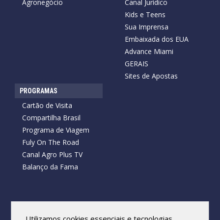
Agronegócio
Canal Jurídico
Kids e Teens
Sua Imprensa
Embaixada dos EUA
Advance Miami
GERAIS
Sites de Apostas
PROGRAMAS
Cartão de Visita
Compartilha Brasil
Programa de Viagem
Fuly On The Road
Canal Agro Plus TV
Balanço da Fama
Copyright © 2026 Cartão de Visita News.
Todos os direitos reservados.
Utilizamos cookies essenciais e tecnologias