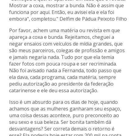
Mostrar a coxa, mostrar a bunda. Não é assim que
funciona por aqui. Então, eu avisei ela e ela foi
embora", completou." Delfim de Pádua Peixoto Filho
Por favor, achem uma matéria ou revista em que
apareça a coxa e bunda. Rejeitamos, cheguei a
negar ensaios com veículos de mídia grandes, que
são meus parceiros, colegas de profissão e amigos
e jamais negaria nada. Tudo por que ela temia
fazer fotos com pouca roupa e ser recriminada.
Não foi avisado nada a Fernanda, todo passo que
ela dava, cada programa, cada matéria, sempre
pediu autorização ao presidente da federação
catarinense e ele deu essa autorização.
Isso é um absurdo para os dias de hoje, quando
achamos que as mulheres ganharam seu espaço,
uma coisa dessas acontece, puro preconceito ao
seu sexo e sua beleza. Ser bonita também dá
desvantagens? Ser correta demais o retorno é
esse? Ela poderia hoje estar com 200 mil na conta