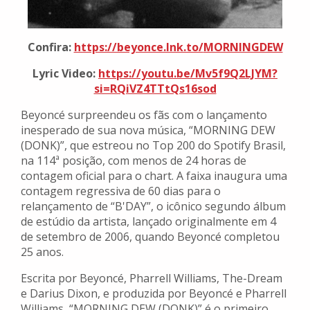
Confira:
https://beyonce.lnk.to/
MORNINGDEW
Lyric Video:
https://youtu.be/Mv5f9Q2LJYM?
si=RQiVZ4TTtQs16sod
Beyoncé surpreendeu os fãs com o lançamento
inesperado de sua nova música, “MORNING DEW
(DONK)”, que estreou no Top 200 do Spotify Brasil,
na 114ª posição, com menos de 24 horas de
contagem oficial para o chart. A faixa inaugura uma
contagem regressiva de 60 dias para o
relançamento de “B'DAY”, o icônico segundo álbum
de estúdio da artista, lançado originalmente em 4
de setembro de 2006, quando Beyoncé completou
25 anos.
Escrita por Beyoncé, Pharrell Williams, The-Dream
e Darius Dixon, e produzida por Beyoncé e Pharrell
Williams, “MORNING DEW (DONK)” é o primeiro