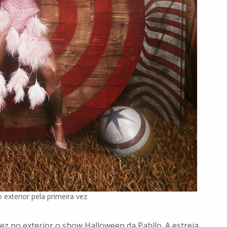
 exterior pela primeira vez
ez no exterior o show Halloween da Pabllo. A estreia