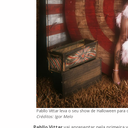
Pabllo Vittar leva o seu show de Halloween para o
Créditos: Igor Melo
Pabllo Vittar
vai apresentar pela primeira v