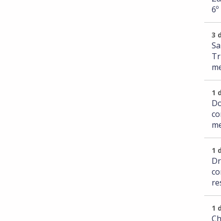
6º
3 
Sa
Tr
me
1 
Do
co
me
1 
Dr
co
re
1 
Ch