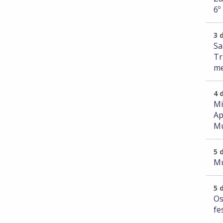
6º
3 
Sa
Tr
me
4 
Mi
Ap
Mu
5 
Mu
5 
Os
fe