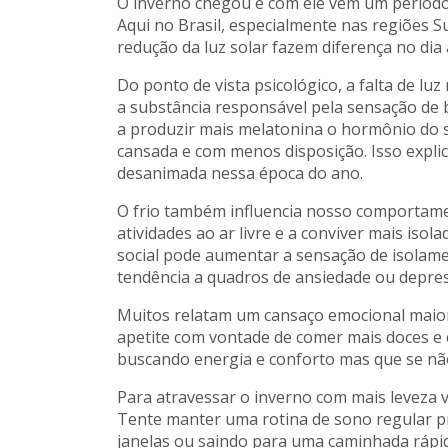
O inverno chegou e com ele vem um períod
Aqui no Brasil, especialmente nas regiões Su
redução da luz solar fazem diferença no dia
Do ponto de vista psicológico, a falta de lu
a substância responsável pela sensação de 
a produzir mais melatonina o hormônio do 
cansada e com menos disposição. Isso explic
desanimada nessa época do ano.
O frio também influencia nosso comportame
atividades ao ar livre e a conviver mais iso
social pode aumentar a sensação de isolame
tendência a quadros de ansiedade ou depre
Muitos relatam um cansaço emocional maior
apetite com vontade de comer mais doces e 
buscando energia e conforto mas que se nã
Para atravessar o inverno com mais leveza 
Tente manter uma rotina de sono regular pr
janelas ou saindo para uma caminhada rápid