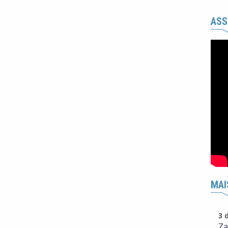
ASS
MAI
3 
Za