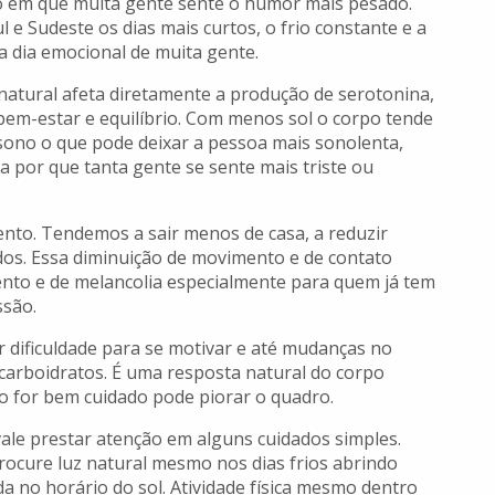
o em que muita gente sente o humor mais pesado.
l e Sudeste os dias mais curtos, o frio constante e a
 a dia emocional de muita gente.
z natural afeta diretamente a produção de serotonina,
bem-estar e equilíbrio. Com menos sol o corpo tende
sono o que pode deixar a pessoa mais sonolenta,
a por que tanta gente se sente mais triste ou
nto. Tendemos a sair menos de casa, a reduzir
lados. Essa diminuição de movimento e de contato
nto e de melancolia especialmente para quem já tem
ssão.
 dificuldade para se motivar e até mudanças no
carboidratos. É uma resposta natural do corpo
o for bem cuidado pode piorar o quadro.
vale prestar atenção em alguns cuidados simples.
ocure luz natural mesmo nos dias frios abrindo
a no horário do sol. Atividade física mesmo dentro