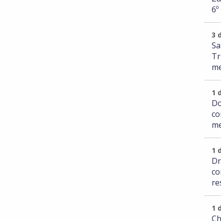
6º
3 
Sa
Tr
me
1 
Do
co
me
1 
Dr
co
re
1 
Ch