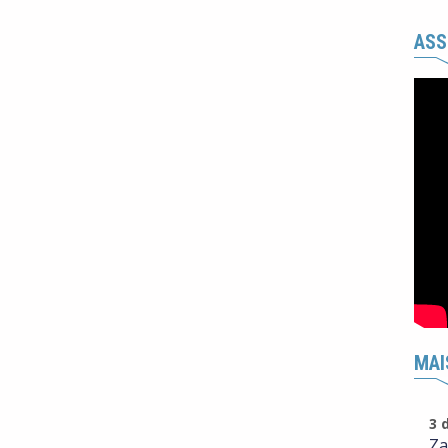
ASS
MAI
3 
Za