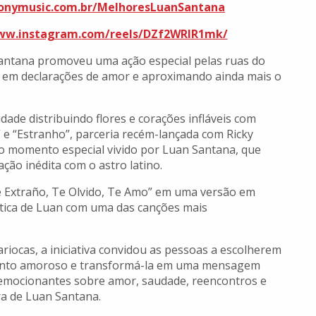
sonymusic.com.br/
MelhoresLuanSantana
ww.instagram.com/
reels/DZf2WRlR1mk/
antana promoveu uma ação especial pelas ruas do
s em declarações de amor e aproximando ainda mais o
idade distribuindo flores e corações infláveis com
” e “Estranho”, parceria recém-lançada com Ricky
a o momento especial vivido por Luan Santana, que
ção inédita com o astro latino.
Te Extraño, Te Olvido, Te Amo” em uma versão em
tica de Luan com uma das canções mais
riocas, a iniciativa convidou as pessoas a escolherem
ento amoroso e transformá-la em uma mensagem
 emocionantes sobre amor, saudade, reencontros e
ra de Luan Santana.