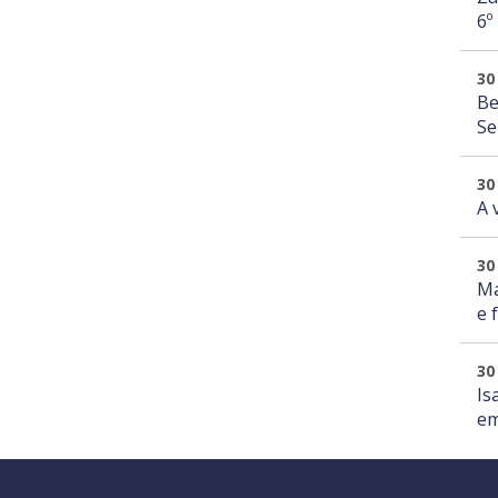
6º
30
Be
Se
30
A 
30
Ma
e 
30
Is
em