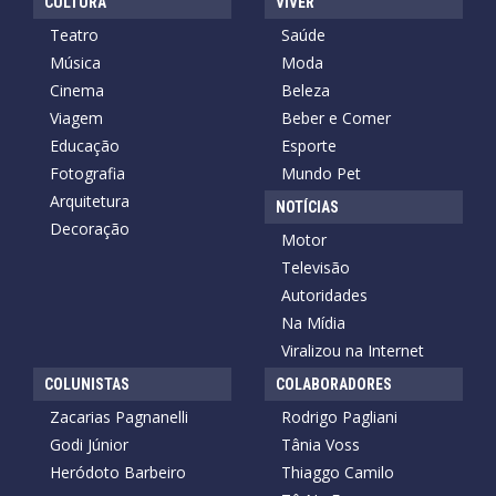
CULTURA
VIVER
Teatro
Saúde
Música
Moda
Cinema
Beleza
Viagem
Beber e Comer
Educação
Esporte
Fotografia
Mundo Pet
Arquitetura
NOTÍCIAS
Decoração
Motor
Televisão
Autoridades
Na Mídia
Viralizou na Internet
COLUNISTAS
COLABORADORES
Zacarias Pagnanelli
Rodrigo Pagliani
Godi Júnior
Tânia Voss
Heródoto Barbeiro
Thiaggo Camilo