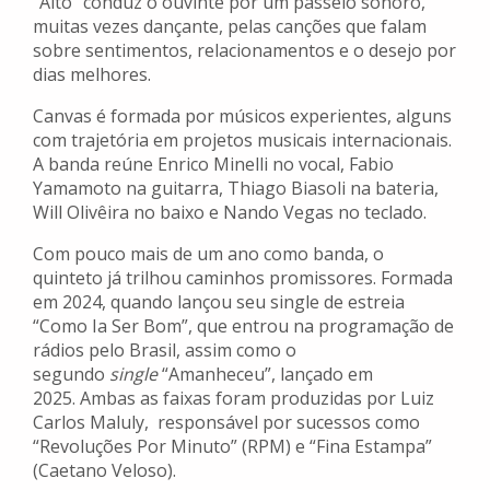
“Alto” conduz o ouvinte por um passeio sonoro,
muitas vezes dançante, pelas canções que falam
sobre sentimentos, relacionamentos e o desejo por
dias melhores.
Canvas é formada por músicos experientes, alguns
com trajetória em projetos musicais internacionais.
A banda reúne Enrico Minelli no vocal, Fabio
Yamamoto na guitarra, Thiago Biasoli na bateria,
Will Olivêira no baixo e Nando Vegas no teclado.
Com pouco mais de um ano como banda, o
quinteto já trilhou caminhos promissores. Formada
em 2024, quando lançou seu single de estreia
“Como Ia Ser Bom”, que entrou na programação de
rádios pelo Brasil, assim como o
segundo
single
“Amanheceu”, lançado em
2025. Ambas as faixas foram produzidas por Luiz
Carlos Maluly, responsável por sucessos como
“Revoluções Por Minuto” (RPM) e “Fina Estampa”
(Caetano Veloso).