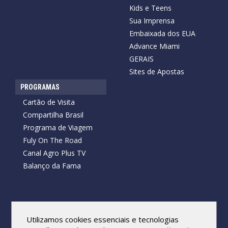
Kids e Teens
Sua Imprensa
Embaixada dos EUA
Advance Miami
GERAIS
Sites de Apostas
PROGRAMAS
Cartão de Visita
Compartilha Brasil
Programa de Viagem
Fuly On The Road
Canal Agro Plus TV
Balanço da Fama
Copyright © 2026 Cartão de Visita News.
Todos os direitos reservados.
Utilizamos cookies essenciais e tecnologias
Reprodução no todo ou em parte sob qualquer forma ou meio,