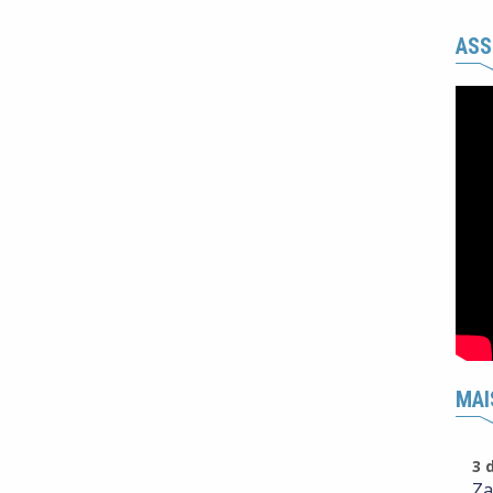
ASS
MAI
3 
Za