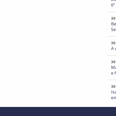
6º
30
Be
Se
30
A 
30
Ma
e 
30
Is
em