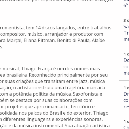
6º
3 
Sa
rumentista, tem 14 discos lançados, entre trabalhos
Tr
 compositor, músico, arranjador e produtor com
me
ra Marçal, Eliana Pittman, Benito di Paula, Alaíde
s.
1 
Do
co
or musical, Thiago França é um dos nomes mais
me
ea brasileira. Reconhecido principalmente por seu
or suas criações que transitam entre jazz, música
sação, o artista construiu uma trajetória marcada
1 
Dr
com a potência política da música. Saxofonista e
co
mbém se destaca por suas colaborações com
re
r projetos que aproximam arte, território e
olidada nos palcos do Brasil e do exterior, Thiago
 diferentes linguagens e experiências sonoras,
1 
ão e da música instrumental. Sua atuação artística
Ch