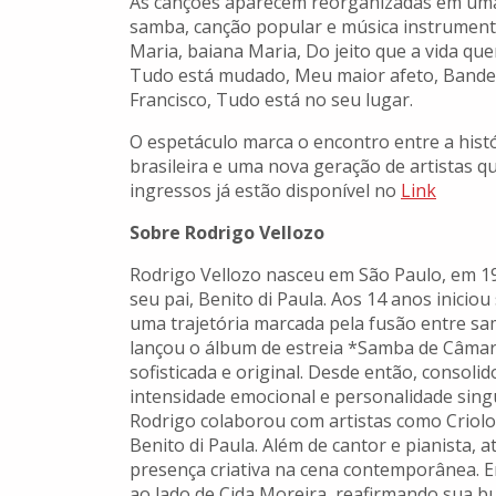
As canções aparecem reorganizadas em uma 
samba, canção popular e música instrumen
Maria, baiana Maria, Do jeito que a vida qu
Tudo está mudado, Meu maior afeto, Bande
Francisco, Tudo está no seu lugar.
O espetáculo marca o encontro entre a hist
brasileira e uma nova geração de artistas 
ingressos já estão disponível no
Link
Sobre Rodrigo Vellozo
Rodrigo Vellozo nasceu em São Paulo, em 19
seu pai, Benito di Paula. Aos 14 anos inicio
uma trajetória marcada pela fusão entre s
lançou o álbum de estreia *Samba de Câmara
sofisticada e original. Desde então, consol
intensidade emocional e personalidade singul
Rodrigo colaborou com artistas como Criolo, 
Benito di Paula. Além de cantor e pianista,
presença criativa na cena contemporânea. E
ao lado de Cida Moreira, reafirmando sua b