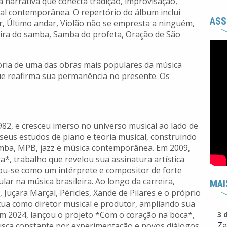
narrativa que conecta tradição, improvisação,
tal contemporânea. O
repertório do álbum inclui
ASS
er, Último andar, Violão não se empresta a ninguém,
ira do samba, Samba do profeta, Oração de São
ória de uma das obras mais populares da música
que reafirma sua permanência no presente. Os
82, e cresceu imerso no universo musical ao lado de
u seus estudos de piano e teoria musical, construindo
amba, MPB, jazz e música contemporânea. Em 2009,
*, trabalho que revelou sua assinatura artística
idou-se como um intérprete e compositor de forte
ar na música brasileira. Ao longo da carreira,
MAI
Juçara Marçal, Péricles, Xande de Pilares e o próprio
 atua como diretor musical e produtor, ampliando sua
m 2024, lançou o projeto *Com o coração na boca*,
3 
Za
usca constante por experimentação e novos diálogos