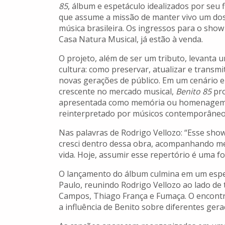
85
, álbum e espetáculo idealizados por seu f
que assume a missão de manter vivo um dos 
música brasileira. Os ingressos para o show
Casa Natura Musical, já estão à venda.
O projeto, além de ser um tributo, levanta
cultura: como preservar, atualizar e transmi
novas gerações de público. Em um cenário e
crescente no mercado musical,
Benito 85
pro
apresentada como memória ou homenagem no
reinterpretado por músicos contemporâneo
Nas palavras de Rodrigo Vellozo: “Esse sho
cresci dentro dessa obra, acompanhando meu
vida. Hoje, assumir esse repertório é uma 
O lançamento do álbum culmina em um espet
Paulo, reunindo Rodrigo Vellozo ao lado de
Campos, Thiago França e Fumaça. O encontro
a influência de Benito sobre diferentes ger