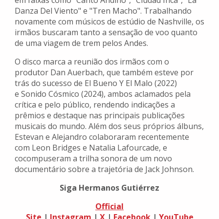
em faixas como "Canto Andino", "Ciudad Inca", "La
Danza Del Viento" e "Tren Macho". Trabalhando
novamente com músicos de estúdio de Nashville, os
irmãos buscaram tanto a sensação de voo quanto
de uma viagem de trem pelos Andes.
O disco marca a reunião dos irmãos com o
produtor Dan Auerbach, que também esteve por
trás do sucesso de El Bueno Y El Malo (2022)
e Sonido Cósmico (2024), ambos aclamados pela
crítica e pelo público, rendendo indicações a
prêmios e destaque nas principais publicações
musicais do mundo. Além dos seus próprios álbuns,
Estevan e Alejandro colaboraram recentemente
com Leon Bridges e Natalia Lafourcade, e
cocompuseram a trilha sonora de um novo
documentário sobre a trajetória de Jack Johnson.
Siga Hermanos Gutiérrez
Official
Site
|
Instagram
|
X
|
Facebook
|
YouTube